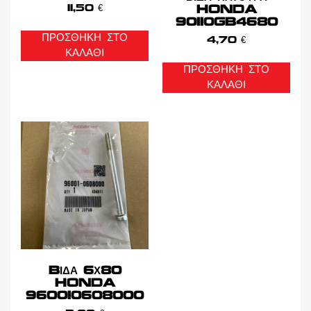
11,50
€
HONDA
90110GB4680
ΠΡΟΣΘΉΚΗ ΣΤΟ
4,70
€
ΚΑΛΆΘΙ
ΠΡΟΣΘΉΚΗ ΣΤΟ
ΚΑΛΆΘΙ
BΙΔΑ 6Χ80
HONDA
960010608000