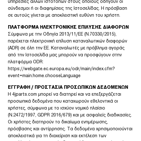
υπηρεσίες άλλων ιστοτόπων στους οποίους οδηγούν οι
σύνδεσμοι ή οι διαφημίσεις της Ιστοσελίδας. Η πρόσβαση
σε αυτούς γίνεται με αποκλειστική ευθύνη του χρήστη.
ΠΛΑΤΦΟΡΜΑ ΗΛΕΚΤΡΟΝΙΚΗΣ ΕΠΙΛΥΣΗΣ ΔΙΑΦΟΡΩΝ
Σύμφωνα με την Οδηγία 2013/11/ΕΕ (Ν.70330/2015),
παρέχεται ηλεκτρονική επίλυση καταναλωτικών διαφορών
(ADR) σε όλη την ΕΕ. Καταναλωτές με πρόβλημα αγοράς
από την Ιστοσελίδα μας μπορούν να προσφύγουν στην
πλατφόρμα ODR:
https://webgate.ec.europa.eu/odr/main/index.cfm?
event=main.home.chooseLanguage
ΕΓΓΡΑΦΗ / ΠΡΟΣΤΑΣΙΑ ΠΡΟΣΩΠΙΚΩΝ ΔΕΔΟΜΕΝΩΝ
Η 4jparts.com μπορεί να διατηρεί και να επεξεργάζεται
προσωπικά δεδομένα που καταχωρούν εθελοντικά οι
χρήστες, σύμφωνα με το ισχύον νομικό πλαίσιο
(Ν.2472/1997, GDPR 2016/679) και με ασφαλείς διαδικασίες.
Οι χρήστες διατηρούν το δικαίωμα ενημέρωσης,
πρόσβασης και αντίρρησης. Τα δεδομένα χρησιμοποιούνται
αποκλειστικά για τη διαχείριση και εκτέλεση των