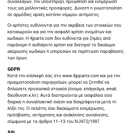
συναλλαγών, την υποστήριξη, προώθηση και ενημέρωσή
τους για μελλοντικές προσφορές. Δυνατή η γνωστοποίηση
σε αρμόδιες αρχές κατόπιν νόμιμου αιτήματος.
Οι χρήστες ευθύνονται για την ακρίβεια των στοιχείων που
καταχωρούν και για την ασφαλή χρήση ονομάτων και
κωδικών. Η 4jparts.com δεν ευθύνεται για ζημίες από
παράνομη ή αυθαίρετη χρήση και διατηρεί το δικαίωμα
ακύρωσης κωδικών ή υπηρεσιών σε περίπτωση παραβίασης
των όρων.
GDPR
Κατά την επίσκεψή σας στο www.4jpparts.com και για την
πραγματοποίηση παραγγελιών, μπορεί να ζητηθεί να
δηλώσετε προσωπικά στοιχεία (όνομα, επάγγελμα, email,
διεύθυνση κ.λπ.). Αυτά διατηρούνται με ασφάλεια όσο
διαρκεί η συναλλακτική σχέση και διαγράφονται μετά τη
λήξη της. Ο πελάτης έχει δικαιώματα ενημέρωσης,
πρόσβασης, αντίρρησης και ανάκλησης συναίνεσης,
σύμφωνα με τα άρθρα 11–13 του Ν.2472/1997.
SSL