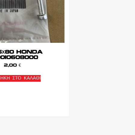
 6Χ80 HONDA
010608000
2,00
€
ΉΚΗ ΣΤΟ ΚΑΛΆΘΙ