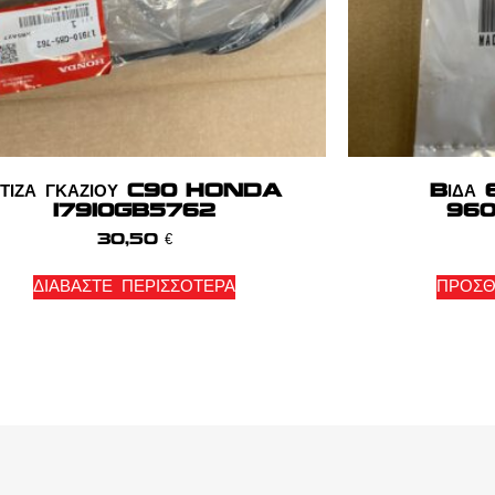
ΝΤΙΖΑ ΓΚΑΖΙΟΥ C90 HONDA
BΙΔΑ
17910GB5762
960
30,50
€
ΔΙΑΒΆΣΤΕ ΠΕΡΙΣΣΌΤΕΡΑ
ΠΡΟΣΘ