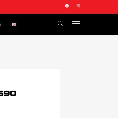
Σ
690