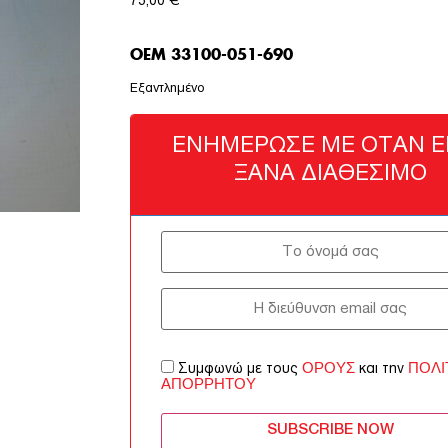
75,00
€
OEM 33100-051-690
Εξαντλημένο
ΕΝΗΜΈΡΩΣΈ ΜΕ ΌΤΑΝ ΕΊ
ΞΑΝΆ ΔΙΑΘΈΣΙΜΟ
ΌΡΟΥΣ
ΠΟΛΙ
Συμφωνώ με τους
και την
ΑΠΟΡΡΉΤΟΥ
SUBSCRIBE NOW