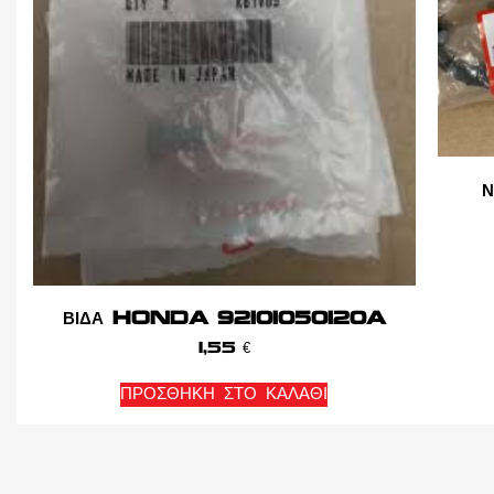
ΒΙΔΑ HONDA 92101050120A
1,55
€
ΠΡΟΣΘΉΚΗ ΣΤΟ ΚΑΛΆΘΙ