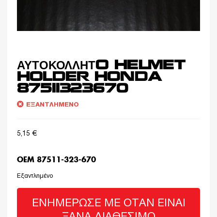
ΑΥΤΟΚΟΛΛΗΤO HELMET
HOLDER HONDA
87511323670
ΕΞΑΝΤΛΗΜΈΝΟ
5,15
€
OEM 87511-323-670
Εξαντλημένο
ΕΝΗΜΈΡΩΣΈ ΜΕ ΌΤΑΝ ΕΊΝΑΙ