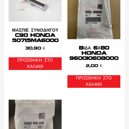
ΜΑΣΠΙΕ ΣΥΝΟΔΗΓΟΥ
C90 HONDA
50715MA6000
BΙΔΑ 6Χ80
30,90
€
HONDA
960010608000
ΠΡΟΣΘΉΚΗ ΣΤΟ
2,00
€
ΚΑΛΆΘΙ
ΠΡΟΣΘΉΚΗ ΣΤΟ
ΚΑΛΆΘΙ