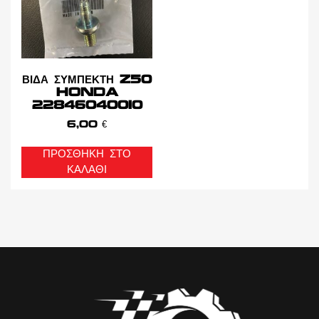
ΒΙΔΑ ΣΥΜΠΕΚΤΗ Z50
HONDA
22846040010
6,00
€
ΠΡΟΣΘΉΚΗ ΣΤΟ
ΚΑΛΆΘΙ