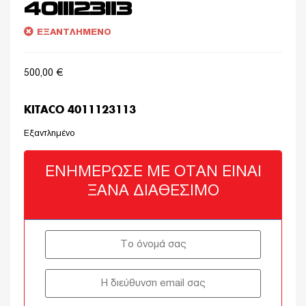
4011123113
ΕΞΑΝΤΛΗΜΈΝΟ
500,00
€
KITACO 4011123113
Εξαντλημένο
ΕΝΗΜΈΡΩΣΈ ΜΕ ΌΤΑΝ ΕΊΝΑΙ
ΞΑΝΆ ΔΙΑΘΈΣΙΜΟ