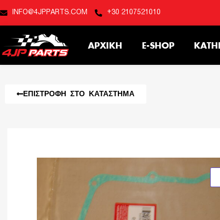
INFO@4JPPARTS.COM
+30 2107521010
ΑΡΧΙΚΉ
E-SHOP
ΚΑΤΗ
ΕΠΙΣΤΡΟΦΉ ΣΤΟ ΚΑΤΆΣΤΗΜΑ