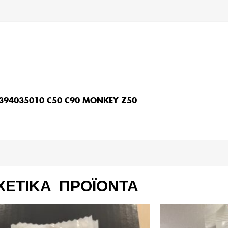
94035010 C50 C90 MONKEY Z50
ΧΕΤΙΚΆ ΠΡΟΪΌΝΤΑ