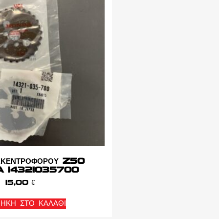
ΕΚΚΕΝΤΡΟΦΟΡΟΥ Z50
 14321035700
15,00
€
ΉΚΗ ΣΤΟ ΚΑΛΆΘΙ