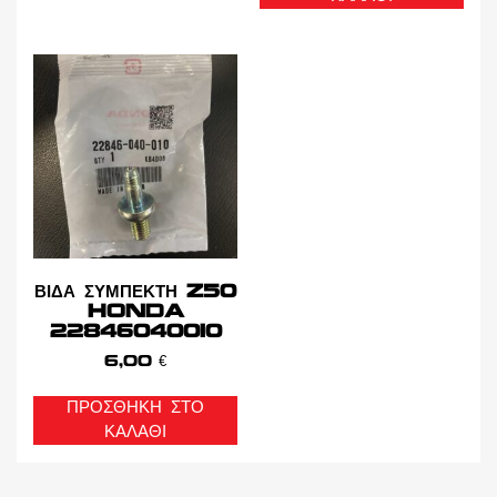
ΒΙΔΑ ΣΥΜΠΕΚΤΗ Z50
HONDA
22846040010
6,00
€
ΠΡΟΣΘΉΚΗ ΣΤΟ
ΚΑΛΆΘΙ