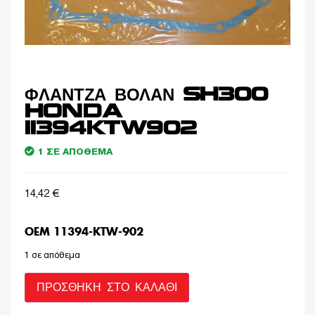
ΦΛΑΝΤΖΑ ΒΟΛΑΝ SH300
HONDA
11394KTW902
1 ΣΕ ΑΠΌΘΕΜΑ
14,42
€
OEM 11394-KTW-902
1 σε απόθεμα
ΠΡΟΣΘΉΚΗ ΣΤΟ ΚΑΛΆΘΙ