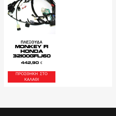
ΠΛΕΞΟΥΔΑ
MONKEY FI
HONDA
32100GFLJ60
442,90
€
ΠΡΟΣΘΉΚΗ ΣΤΟ
ΚΑΛΆΘΙ