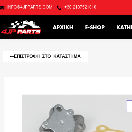
INFO@4JPPARTS.COM
+30 2107521010
ΑΡΧΙΚΉ
E-SHOP
ΚΑΤΗ
ΕΠΙΣΤΡΟΦΉ ΣΤΟ ΚΑΤΆΣΤΗΜΑ