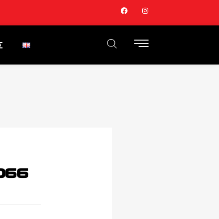
Σ
066