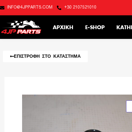
INFO@4JPPARTS.COM
+30 2107521010
ΑΡΧΙΚΉ
E-SHOP
ΚΑΤΗ
ΕΠΙΣΤΡΟΦΉ ΣΤΟ ΚΑΤΆΣΤΗΜΑ