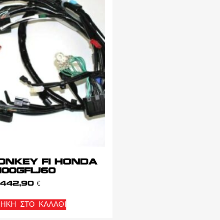
 MONKEY FI HONDA
100GFLJ60
442,90
€
ΉΚΗ ΣΤΟ ΚΑΛΆΘΙ