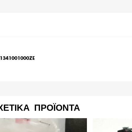
51341001000ZE
ΧΕΤΙΚΆ ΠΡΟΪΌΝΤΑ