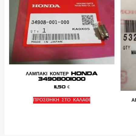
ΛΑΜΠΑΚΙ ΚΟΝΤΕΡ HONDA
34908001000
11,50
€
ΠΡΟΣΘΉΚΗ ΣΤΟ ΚΑΛΆΘΙ
Α