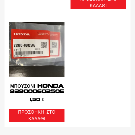
ΚΑΛΆΘΙ
ΜΠΟΥΖΟΝΙ HONDA
92900060250E
1,50
€
ΠΡΟΣΘΉΚΗ ΣΤΟ
ΚΑΛΆΘΙ