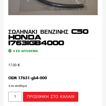
ΣΩΛΗΝΑΚΙ ΒΕΝΖΙΝΗΣ C50
HONDA
17631GB4000
4 ΣΕ ΑΠΌΘΕΜΑ
17,00
€
OEM 17631-gb4-000
4 σε απόθεμα
ΠΡΟΣΘΉΚΗ ΣΤΟ ΚΑΛΆΘΙ