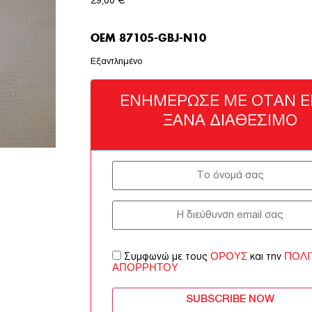
29,00
€
OEM 87105-GBJ-N10
Εξαντλημένο
ΕΝΗΜΈΡΩΣΈ ΜΕ ΌΤΑΝ ΕΊ
ΞΑΝΆ ΔΙΑΘΈΣΙΜΟ
ΌΡΟΥΣ
ΠΟΛΙ
Συμφωνώ με τους
και την
ΑΠΟΡΡΉΤΟΥ
SUBSCRIBE NOW