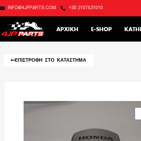
INFO@4JPPARTS.COM
+30 2107521010
ΑΡΧΙΚΉ
E-SHOP
ΚΑΤΗ
ΕΠΙΣΤΡΟΦΉ ΣΤΟ ΚΑΤΆΣΤΗΜΑ