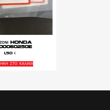
ΥΖΟΝΙ HONDA
00060250E
1,50
€
ΉΚΗ ΣΤΟ ΚΑΛΆΘΙ