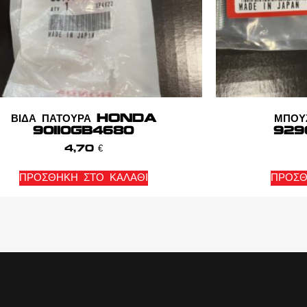
ΒΙΔΑ ΠΑΤΟΥΡΑ HONDA
ΜΠΟ
90110GB4680
929
4,70
€
ΠΡΟΣΘΉΚΗ ΣΤΟ ΚΑΛΆΘΙ
ΠΡΟΣΘ