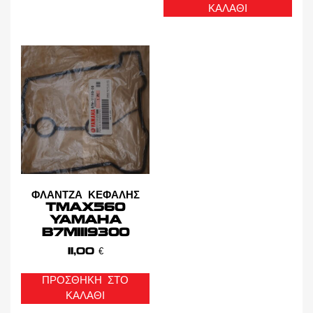
ΚΑΛΆΘΙ
ΦΛΑΝΤΖΑ ΚΕΦΑΛΗΣ
TMAX560
YAMAHA
B7M1119300
11,00
€
ΠΡΟΣΘΉΚΗ ΣΤΟ
ΚΑΛΆΘΙ