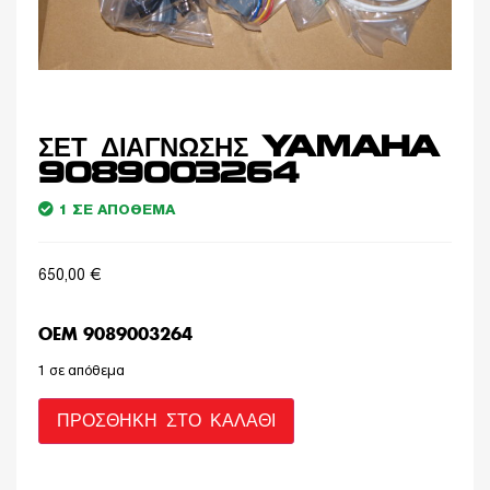
ΣΕΤ ΔΙΑΓΝΩΣΗΣ YAMAHA
9089003264
1 ΣΕ ΑΠΌΘΕΜΑ
650,00
€
OEM 9089003264
1 σε απόθεμα
ΠΡΟΣΘΉΚΗ ΣΤΟ ΚΑΛΆΘΙ