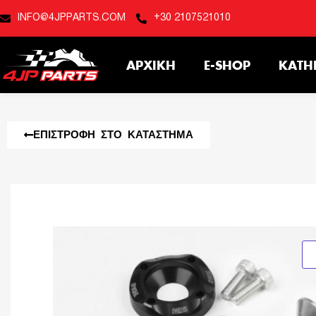
INFO@4JPPARTS.COM
+30 2107521010
ΑΡΧΙΚΉ
E-SHOP
ΚΑΤΗ
ΕΠΙΣΤΡΟΦΉ ΣΤΟ ΚΑΤΆΣΤΗΜΑ