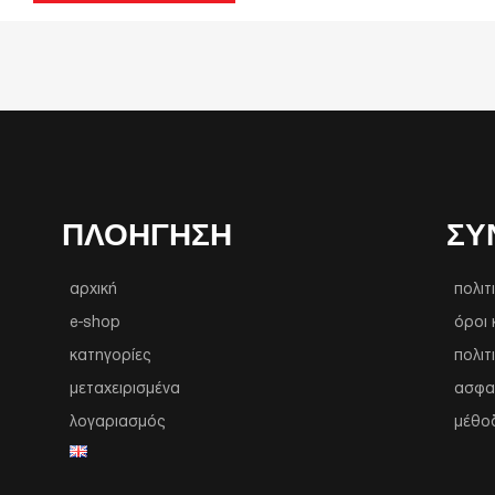
ΠΛΟΉΓΗΣΗ
ΣΥ
αρχική
πολιτ
e-shop
όροι 
κατηγορίες
πολιτ
μεταχειρισμένα
ασφα
λογαριασμός
μέθο