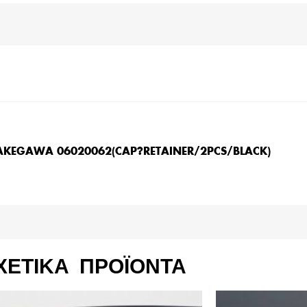
AKEGAWA 06020062(CAP?RETAINER/2PCS/BLACK)
ΧΕΤΙΚΆ ΠΡΟΪΌΝΤΑ