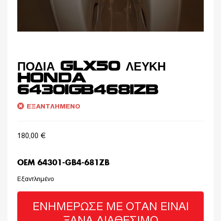
ΠΟΔΙΑ GLX50 ΛΕΥΚΗ
HONDA
64301GB4681ZB
ΕΞΑΝΤΛΗΜΈΝΟ
180,00
€
OEM 64301-GB4-681ZB
Εξαντλημένο
ΕΝΗΜΈΡΩΣΈ ΜΕ ΌΤΑΝ ΕΊΝΑΙ