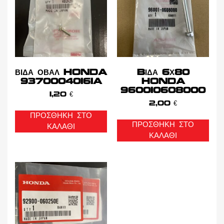
ΒΙΔΑ ΟΒΑΛ HONDA
BΙΔΑ 6Χ80
93700040161A
HONDA
960010608000
1,20
€
2,00
€
ΠΡΟΣΘΉΚΗ ΣΤΟ
ΠΡΟΣΘΉΚΗ ΣΤΟ
ΚΑΛΆΘΙ
ΚΑΛΆΘΙ