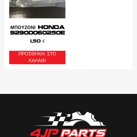
ΜΠΟΥΖΟΝΙ HONDA
92900060250E
1,50
€
ΠΡΟΣΘΉΚΗ ΣΤΟ
ΚΑΛΆΘΙ