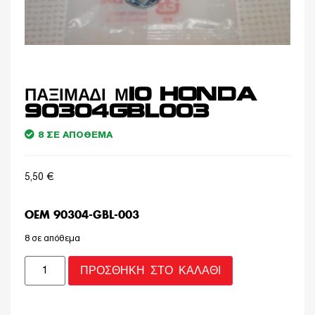
ΠΑΞΙΜΑΔΙ Μ10 HONDA
90304GBL003
8 ΣΕ ΑΠΌΘΕΜΑ
5,50
€
OEM 90304-GBL-003
8 σε απόθεμα
ΠΡΟΣΘΉΚΗ ΣΤΟ ΚΑΛΆΘΙ