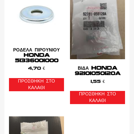
ΡΟΔΕΛΑ ΠΙΡΟΥΝΙΟΥ
HONDA
51336001000
ΒΙΔΑ HONDA
4,70
€
92101050120A
ΠΡΟΣΘΉΚΗ ΣΤΟ
1,55
€
ΚΑΛΆΘΙ
ΠΡΟΣΘΉΚΗ ΣΤΟ
ΚΑΛΆΘΙ