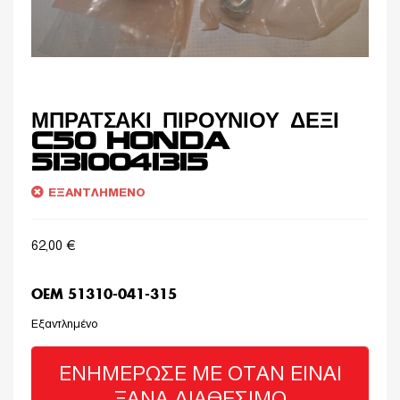
ΜΠΡΑΤΣΑΚΙ ΠΙΡΟΥΝΙΟΥ ΔΕΞΙ
C50 HONDA
51310041315
ΕΞΑΝΤΛΗΜΈΝΟ
62,00
€
OEM 51310-041-315
Εξαντλημένο
ΕΝΗΜΈΡΩΣΈ ΜΕ ΌΤΑΝ ΕΊΝΑΙ