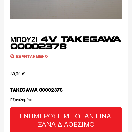
ΜΠΟΥΖΙ 4V TAKEGAWA
00002378
ΕΞΑΝΤΛΗΜΈΝΟ
30,00
€
TAKEGAWA 00002378
Εξαντλημένο
ΕΝΗΜΈΡΩΣΈ ΜΕ ΌΤΑΝ ΕΊΝΑΙ
ΞΑΝΆ ΔΙΑΘΈΣΙΜΟ