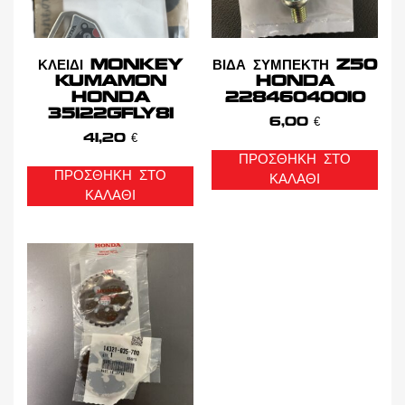
ΚΛΕΙΔΙ MONKEY
ΒΙΔΑ ΣΥΜΠΕΚΤΗ Z50
KUMAMON
HONDA
HONDA
22846040010
35122GFLY81
6,00
€
41,20
€
ΠΡΟΣΘΉΚΗ ΣΤΟ
ΠΡΟΣΘΉΚΗ ΣΤΟ
ΚΑΛΆΘΙ
ΚΑΛΆΘΙ