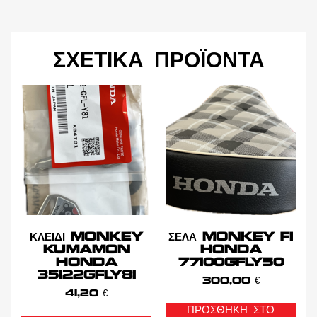
ΣΧΕΤΙΚΆ ΠΡΟΪΌΝΤΑ
ΚΛΕΙΔΙ MONKEY
ΣΕΛΑ MONKEY FI
KUMAMON
HONDA
HONDA
77100GFLY50
35122GFLY81
300,00
€
41,20
€
ΠΡΟΣΘΉΚΗ ΣΤΟ