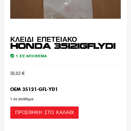
ΚΛΕΙΔΙ ΕΠΕΤΕΙΑΚΟ
HONDA 35121GFLYD1
1 ΣΕ ΑΠΌΘΕΜΑ
35,02
€
OEM 35121-GFL-YD1
1 σε απόθεμα
ΠΡΟΣΘΉΚΗ ΣΤΟ ΚΑΛΆΘΙ