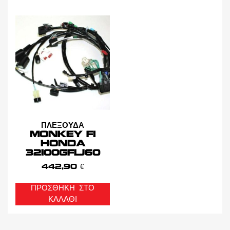
ΠΛΕΞΟΥΔΑ
MONKEY FI
HONDA
32100GFLJ60
442,90
€
ΠΡΟΣΘΉΚΗ ΣΤΟ
ΚΑΛΆΘΙ