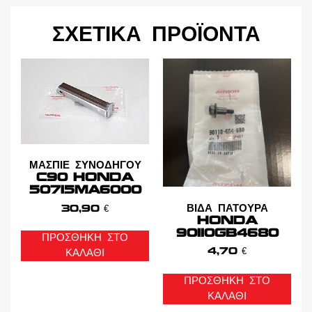
ΣΧΕΤΙΚΆ ΠΡΟΪΌΝΤΑ
ΜΑΣΠΙΕ ΣΥΝΟΔΗΓΟΥ
C90 HONDA
50715MA6000
ΒΙΔΑ ΠΑΤΟΥΡΑ
30,90
€
HONDA
90110GB4680
ΠΡΟΣΘΉΚΗ ΣΤΟ
4,70
€
ΚΑΛΆΘΙ
ΠΡΟΣΘΉΚΗ ΣΤΟ
ΚΑΛΆΘΙ