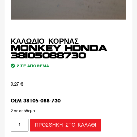
ΚΑΛΩΔΙΟ ΚΟΡΝΑΣ
MONKEY HONDA
38105088730
2 ΣΕ ΑΠΌΘΕΜΑ
9,27
€
OEM 38105-088-730
2 σε απόθεμα
ΠΡΟΣΘΉΚΗ ΣΤΟ ΚΑΛΆΘΙ