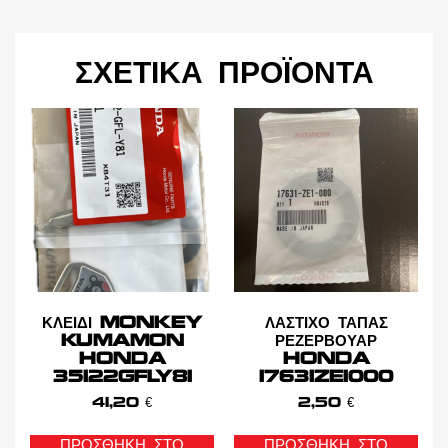
ΣΧΕΤΙΚΆ ΠΡΟΪΌΝΤΑ
ΚΛΕΙΔΙ MONKEY
ΛΑΣΤΙΧΟ ΤΑΠΑΣ
KUMAMON
ΡΕΖΕΡΒΟΥΑΡ
HONDA
HONDA
35122GFLY81
17631ZE1000
41,20
€
2,50
€
ΠΡΟΣΘΉΚΗ ΣΤΟ
ΠΡΟΣΘΉΚΗ ΣΤΟ