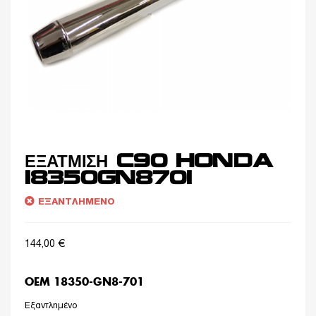
ΕΞΑΤΜΙΣΗ C90 HONDA
18350GN8701
ΕΞΑΝΤΛΗΜΈΝΟ
144,00
€
OEM 18350-GN8-701
Εξαντλημένο