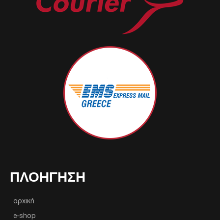
ΠΛΟΉΓΗΣΗ
αρχική
e-shop