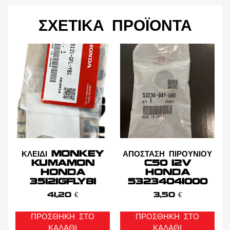
ΣΧΕΤΙΚΆ ΠΡΟΪΌΝΤΑ
ΚΛΕΙΔΙ MONKEY
ΑΠΟΣΤΑΣΗ ΠΙΡΟΥΝΙΟΥ
KUMAMON
C50 12V
HONDA
HONDA
35121GFLY81
53234041000
41,20
€
3,50
€
ΠΡΟΣΘΉΚΗ ΣΤΟ
ΠΡΟΣΘΉΚΗ ΣΤΟ
ΚΑΛΆΘΙ
ΚΑΛΆΘΙ