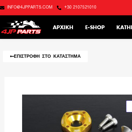
INFO@4JPPARTS.COM
+30 2107521010
ΑΡΧΙΚΉ
E-SHOP
ΚΑΤΗ
ΕΠΙΣΤΡΟΦΉ ΣΤΟ ΚΑΤΆΣΤΗΜΑ