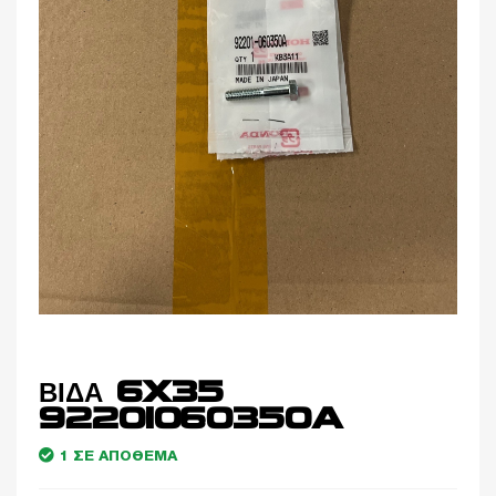
ΒΙΔΑ 6X35
92201060350A
1 ΣΕ ΑΠΌΘΕΜΑ