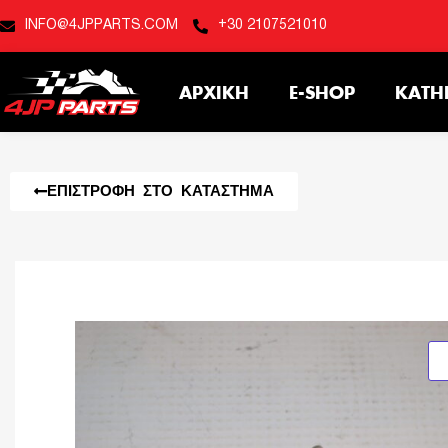
INFO@4JPPARTS.COM
+30 2107521010
ΑΡΧΙΚΉ
E-SHOP
ΚΑΤΗ
ΕΠΙΣΤΡΟΦΉ ΣΤΟ ΚΑΤΆΣΤΗΜΑ