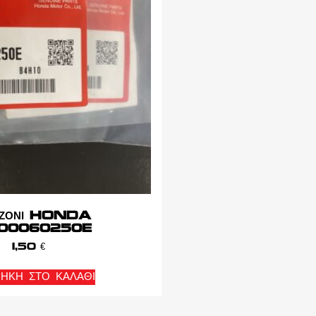
ΥΖΟΝΙ HONDA
00060250E
1,50
€
ΉΚΗ ΣΤΟ ΚΑΛΆΘΙ