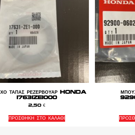
ΤΙΧΟ ΤΑΠΑΣ ΡΕΖΕΡΒΟΥΑΡ HONDA
ΜΠΟ
17631ZE1000
929
2,50
€
ΠΡΟΣΘΉΚΗ ΣΤΟ ΚΑΛΆΘΙ
ΠΡΟΣΘ