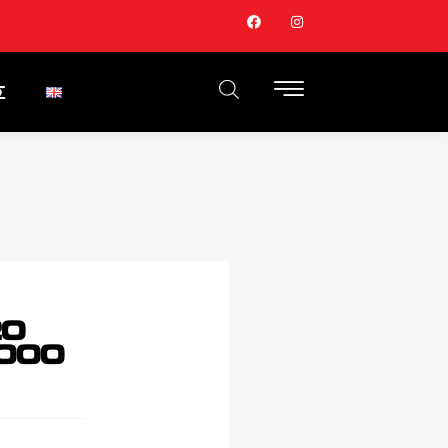
Σ
20
000