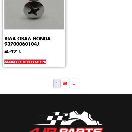
ΒΙΔΑ ΟΒΑΛ HONDA
93700060104J
2,47
€
ΔΙΑΒΆΣΤΕ ΠΕΡΙΣΣΌΤΕΡΑ
2
→
1